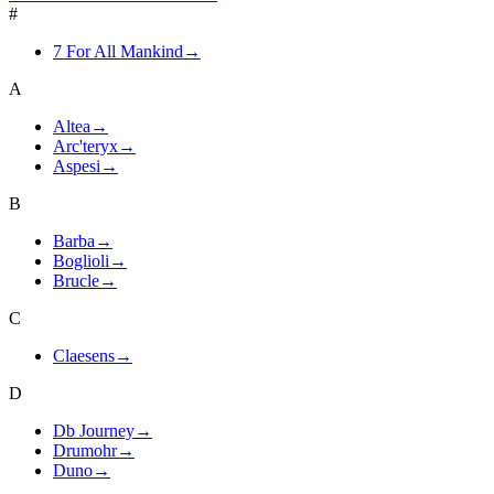
#
7 For All Mankind
→
A
Altea
→
Arc'teryx
→
Aspesi
→
B
Barba
→
Boglioli
→
Brucle
→
C
Claesens
→
D
Db Journey
→
Drumohr
→
Duno
→