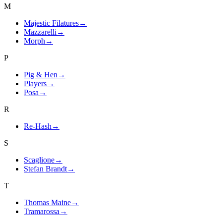
M
Majestic Filatures
→
Mazzarelli
→
Morph
→
P
Pig & Hen
→
Players
→
Posa
→
R
Re-Hash
→
S
Scaglione
→
Stefan Brandt
→
T
Thomas Maine
→
Tramarossa
→