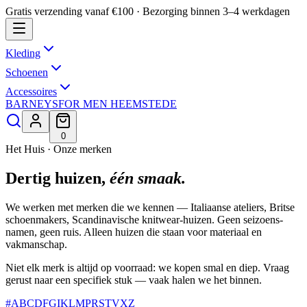
Gratis verzending vanaf €100 · Bezorging binnen 3–4 werkdagen
Kleding
Schoenen
Accessoires
BARNEYS
FOR MEN HEEMSTEDE
0
Het Huis · Onze merken
Dertig huizen,
één smaak.
We werken met merken die we kennen — Italiaanse ateliers, Britse
schoenmakers, Scandinavische knitwear-huizen. Geen seizoens­
namen, geen ruis. Alleen huizen die staan voor materiaal en
vakmanschap.
Niet elk merk is altijd op voorraad: we kopen smal en diep. Vraag
gerust naar een specifiek stuk — vaak halen we het binnen.
#
A
B
C
D
F
G
I
K
L
M
P
R
S
T
V
X
Z