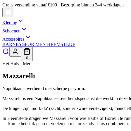
Gratis verzending vanaf €100 · Bezorging binnen 3–4 werkdagen
Kleding
Schoenen
Accessoires
BARNEYS
FOR MEN HEEMSTEDE
0
Het Huis · Merk
Mazzarelli
Napolitaans overhemd met scherpe pasvorm.
Mazzarelli is een Napolitaanse overhemd­specialist die werkt in dezelfd
De kragen zijn 'morbido' (zacht, zonder zware verstevigers); manche
In Heemstede dragen we Mazzarelli voor wie Barba of Borrelli te ru
— kun je het stuk passen, voelen en met onze adviseurs combineren.