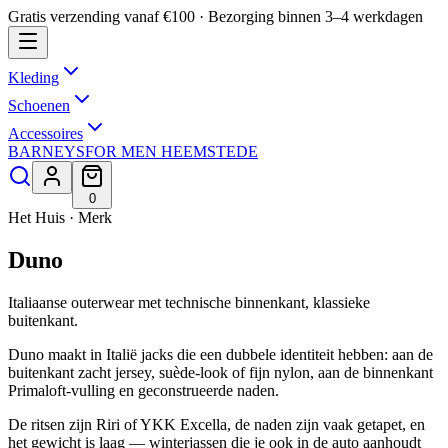
Gratis verzending vanaf €100 · Bezorging binnen 3–4 werkdagen
Kleding
Schoenen
Accessoires
BARNEYS
FOR MEN HEEMSTEDE
0
Het Huis · Merk
Duno
Italiaanse outerwear met technische binnenkant, klassieke
buitenkant.
Duno maakt in Italië jacks die een dubbele identiteit hebben: aan de
buitenkant zacht jersey, suède-look of fijn nylon, aan de binnenkant
Primaloft-vulling en geconstrueerde naden.
De ritsen zijn Riri of YKK Excella, de naden zijn vaak getapet, en
het gewicht is laag — winterjassen die je ook in de auto aanhoudt