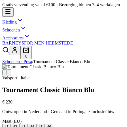
Gratis verzending vanaf €100 · Bezorging binnen 3–4 werkdagen
Kleding
Schoenen
Accessoires
BARNEYS
FOR MEN HEEMSTEDE
0
Schoenen · Posa
/
Tournament Classic Bianco Blu
Valsport · Italië
Tournament Classic Bianco Blu
€ 230
Ontworpen in Nederland · Gemaakt in Portugal
· Inclusief btw
Maat (EU)
41
42
43
44
45
46