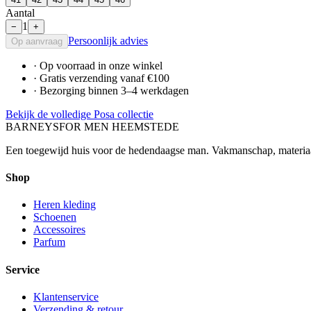
Aantal
1
−
+
Persoonlijk advies
Op aanvraag
· Op voorraad in onze winkel
· Gratis verzending vanaf €100
· Bezorging binnen 3–4 werkdagen
Bekijk de volledige Posa collectie
BARNEYS
FOR MEN HEEMSTEDE
Een toegewijd huis voor de hedendaagse man. Vakmanschap, materia
Shop
Heren kleding
Schoenen
Accessoires
Parfum
Service
Klantenservice
Verzending & retour