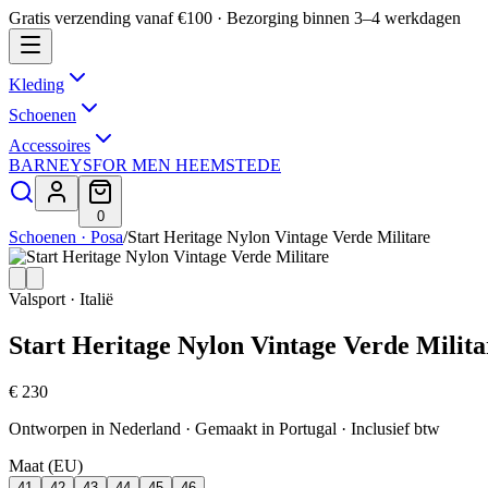
Gratis verzending vanaf €100 · Bezorging binnen 3–4 werkdagen
Kleding
Schoenen
Accessoires
BARNEYS
FOR MEN HEEMSTEDE
0
Schoenen · Posa
/
Start Heritage Nylon Vintage Verde Militare
Valsport · Italië
Start Heritage Nylon Vintage Verde Milita
€ 230
Ontworpen in Nederland · Gemaakt in Portugal
· Inclusief btw
Maat (EU)
41
42
43
44
45
46