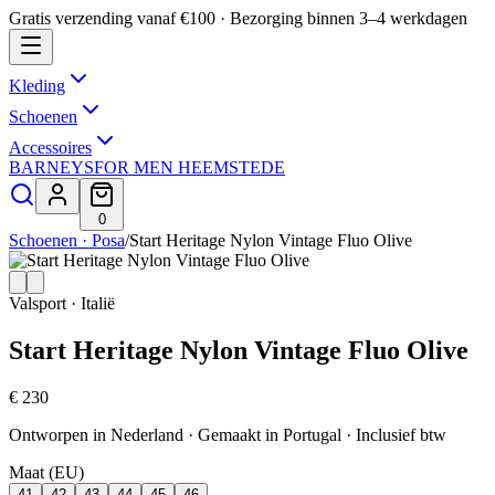
Gratis verzending vanaf €100 · Bezorging binnen 3–4 werkdagen
Kleding
Schoenen
Accessoires
BARNEYS
FOR MEN HEEMSTEDE
0
Schoenen · Posa
/
Start Heritage Nylon Vintage Fluo Olive
Valsport · Italië
Start Heritage Nylon Vintage Fluo Olive
€ 230
Ontworpen in Nederland · Gemaakt in Portugal
· Inclusief btw
Maat (EU)
41
42
43
44
45
46