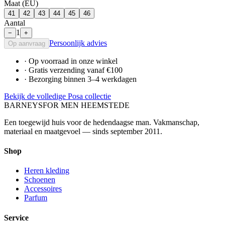
Maat (EU)
41
42
43
44
45
46
Aantal
1
−
+
Persoonlijk advies
Op aanvraag
· Op voorraad in onze winkel
· Gratis verzending vanaf €100
· Bezorging binnen 3–4 werkdagen
Bekijk de volledige Posa collectie
BARNEYS
FOR MEN HEEMSTEDE
Een toegewijd huis voor de hedendaagse man. Vakmanschap,
materiaal en maatgevoel — sinds september 2011.
Shop
Heren kleding
Schoenen
Accessoires
Parfum
Service