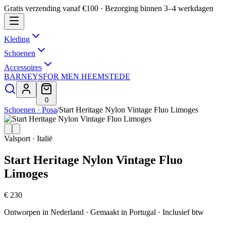
Gratis verzending vanaf €100 · Bezorging binnen 3–4 werkdagen
Kleding
Schoenen
Accessoires
BARNEYS
FOR MEN HEEMSTEDE
0
Schoenen · Posa
/
Start Heritage Nylon Vintage Fluo Limoges
Valsport · Italië
Start Heritage Nylon Vintage Fluo
Limoges
€ 230
Ontworpen in Nederland · Gemaakt in Portugal
· Inclusief btw