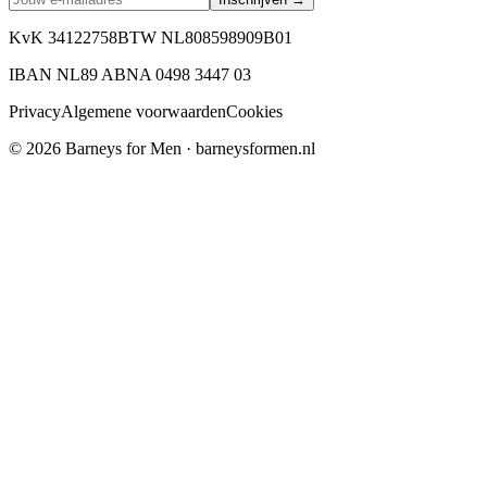
KvK 34122758
BTW NL808598909B01
IBAN NL89 ABNA 0498 3447 03
Privacy
Algemene voorwaarden
Cookies
©
2026
Barneys for Men · barneysformen.nl