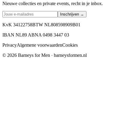
Nieuwe collecties en private events, recht in je inbox.
Inschrijven →
KvK 34122758
BTW NL808598909B01
IBAN NL89 ABNA 0498 3447 03
Privacy
Algemene voorwaarden
Cookies
©
2026
Barneys for Men · barneysformen.nl