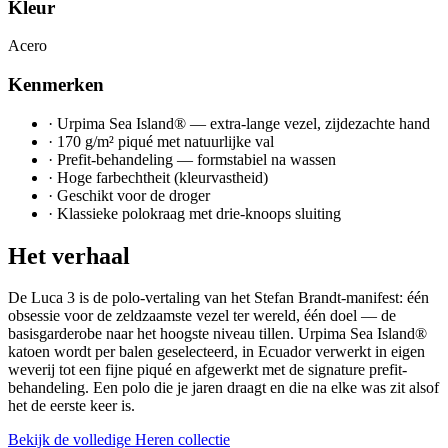
Kleur
Acero
Kenmerken
·
Urpima Sea Island® — extra-lange vezel, zijdezachte hand
·
170 g/m² piqué met natuurlijke val
·
Prefit-behandeling — formstabiel na wassen
·
Hoge farbechtheit (kleurvastheid)
·
Geschikt voor de droger
·
Klassieke polokraag met drie-knoops sluiting
Het verhaal
De Luca 3 is de polo-vertaling van het Stefan Brandt-manifest: één
obsessie voor de zeldzaamste vezel ter wereld, één doel — de
basisgarderobe naar het hoogste niveau tillen. Urpima Sea Island®
katoen wordt per balen geselecteerd, in Ecuador verwerkt in eigen
weverij tot een fijne piqué en afgewerkt met de signature prefit-
behandeling. Een polo die je jaren draagt en die na elke was zit alsof
het de eerste keer is.
Bekijk de volledige Heren collectie