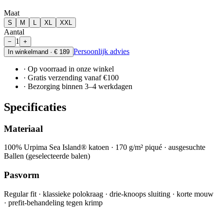
Maat
S
M
L
XL
XXL
Aantal
1
−
+
Persoonlijk advies
In winkelmand ·
€ 189
· Op voorraad in onze winkel
· Gratis verzending vanaf €100
· Bezorging binnen 3–4 werkdagen
Specificaties
Materiaal
100% Urpima Sea Island® katoen · 170 g/m² piqué · ausgesuchte
Ballen (geselecteerde balen)
Pasvorm
Regular fit · klassieke polokraag · drie-knoops sluiting · korte mouw
· prefit-behandeling tegen krimp