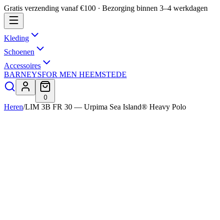
Gratis verzending vanaf €100 · Bezorging binnen 3–4 werkdagen
Kleding
Schoenen
Accessoires
BARNEYS
FOR MEN HEEMSTEDE
0
Heren
/
LIM 3B FR 30 — Urpima Sea Island® Heavy Polo