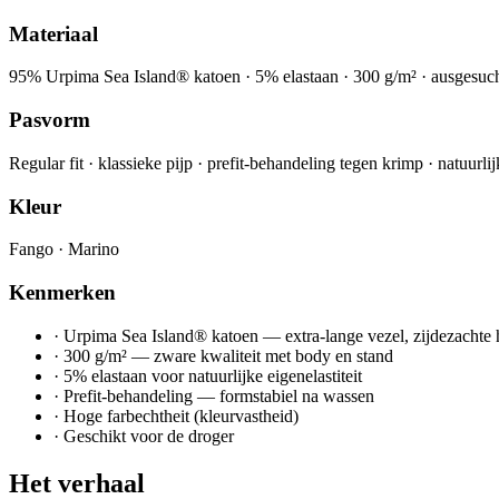
Materiaal
95% Urpima Sea Island® katoen · 5% elastaan · 300 g/m² · ausgesucht
Pasvorm
Regular fit · klassieke pijp · prefit-behandeling tegen krimp · natuurl
Kleur
Fango · Marino
Kenmerken
·
Urpima Sea Island® katoen — extra-lange vezel, zijdezachte
·
300 g/m² — zware kwaliteit met body en stand
·
5% elastaan voor natuurlijke eigenelastiteit
·
Prefit-behandeling — formstabiel na wassen
·
Hoge farbechtheit (kleurvastheid)
·
Geschikt voor de droger
Het verhaal