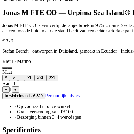
Jonas M FTE CO — Urpima Sea Island® 
Jonas M FTE CO is een verfijnde lange broek in 95% Urpima Sea Isla
als een tweede huid, maar de stand heeft van een echte sartoriale pant
€ 329
Stefan Brandt · ontworpen in Duitsland, gemaakt in Ecuador
· Inclusi
Kleur ·
Marino
Maat
S
M
L
XL
XXL
3XL
Aantal
1
−
+
Persoonlijk advies
In winkelmand ·
€ 329
· Op voorraad in onze winkel
· Gratis verzending vanaf €100
· Bezorging binnen 3–4 werkdagen
Specificaties