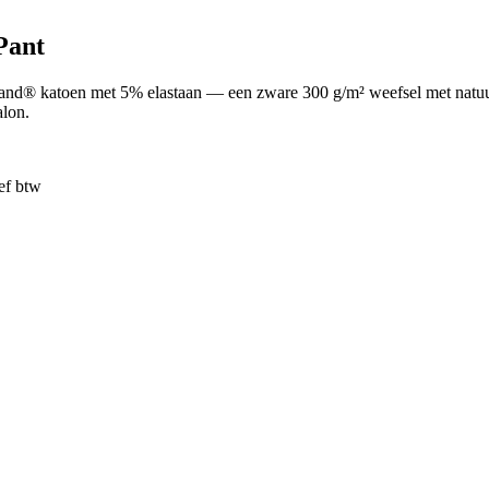
Pant
nd® katoen met 5% elastaan — een zware 300 g/m² weefsel met natuurli
alon.
ef btw