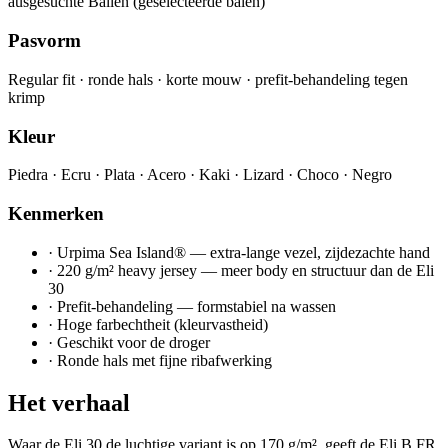
ausgesuchte Ballen (geselecteerde balen)
Pasvorm
Regular fit · ronde hals · korte mouw · prefit-behandeling tegen
krimp
Kleur
Piedra · Ecru · Plata · Acero · Kaki · Lizard · Choco · Negro
Kenmerken
·
Urpima Sea Island® — extra-lange vezel, zijdezachte hand
·
220 g/m² heavy jersey — meer body en structuur dan de Eli
30
·
Prefit-behandeling — formstabiel na wassen
·
Hoge farbechtheit (kleurvastheid)
·
Geschikt voor de droger
·
Ronde hals met fijne ribafwerking
Het verhaal
Waar de Eli 30 de luchtige variant is op 170 g/m², geeft de Eli B FR