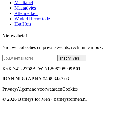
Maattabel
Maatadvies
Alle merken
Winkel Heemstede
Het Huis
Nieuwsbrief
Nieuwe collecties en private events, recht in je inbox.
Inschrijven →
KvK 34122758
BTW NL808598909B01
IBAN NL89 ABNA 0498 3447 03
Privacy
Algemene voorwaarden
Cookies
©
2026
Barneys for Men · barneysformen.nl