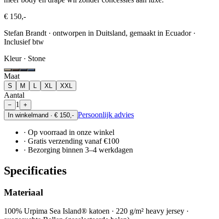
€ 150,-
Stefan Brandt · ontworpen in Duitsland, gemaakt in Ecuador
·
Inclusief btw
Kleur ·
Stone
Maat
S
M
L
XL
XXL
Aantal
1
−
+
Persoonlijk advies
In winkelmand ·
€ 150,-
· Op voorraad in onze winkel
· Gratis verzending vanaf €100
· Bezorging binnen 3–4 werkdagen
Specificaties
Materiaal
100% Urpima Sea Island® katoen · 220 g/m² heavy jersey ·