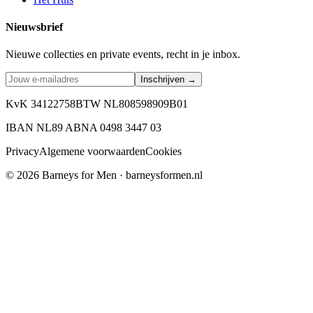
Nieuwsbrief
Nieuwe collecties en private events, recht in je inbox.
Inschrijven →
KvK 34122758
BTW NL808598909B01
IBAN NL89 ABNA 0498 3447 03
Privacy
Algemene voorwaarden
Cookies
©
2026
Barneys for Men · barneysformen.nl