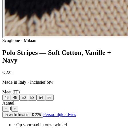
Scaglione · Milaan
Polo Stripes — Soft Cotton, Vanille +
Navy
€ 225
Made in Italy
· Inclusief btw
Maat (IT)
46
48
50
52
54
56
Aantal
1
−
+
Persoonlijk advies
In winkelmand ·
€ 225
· Op voorraad in onze winkel