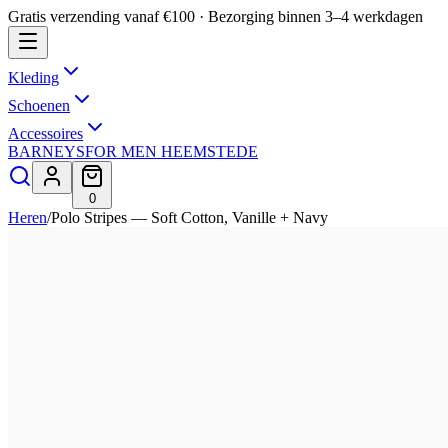
Gratis verzending vanaf €100 · Bezorging binnen 3–4 werkdagen
Kleding
Schoenen
Accessoires
BARNEYS
FOR MEN HEEMSTEDE
0
Heren
/
Polo Stripes — Soft Cotton, Vanille + Navy