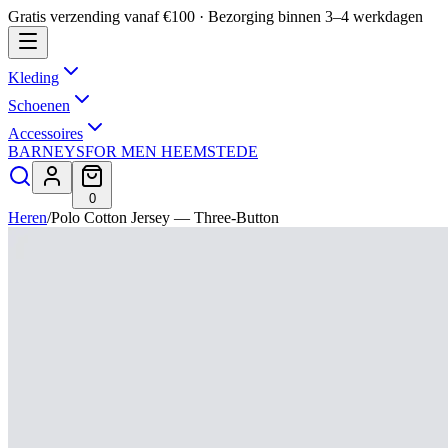
Gratis verzending vanaf €100 · Bezorging binnen 3–4 werkdagen
Kleding
Schoenen
Accessoires
BARNEYS
FOR MEN HEEMSTEDE
0
Heren
/
Polo Cotton Jersey — Three-Button