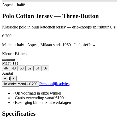
Aspesi · Italië
Polo Cotton Jersey — Three-Button
Klassieke polo in puur katoenen jersey — drie-knoops splitsluiting, zij
€ 200
Made in Italy · Aspesi, Milaan sinds 1969
· Inclusief btw
Kleur ·
Bianco
Maat (IT)
46
48
50
52
54
56
Aantal
1
−
+
Persoonlijk advies
In winkelmand ·
€ 200
· Op voorraad in onze winkel
· Gratis verzending vanaf €100
· Bezorging binnen 3–4 werkdagen
Specificaties