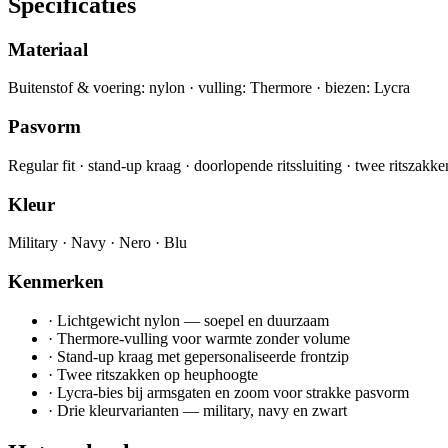
Specificaties
Materiaal
Buitenstof & voering: nylon · vulling: Thermore · biezen: Lycra
Pasvorm
Regular fit · stand-up kraag · doorlopende ritssluiting · twee ritszakke
Kleur
Military · Navy · Nero · Blu
Kenmerken
·
Lichtgewicht nylon — soepel en duurzaam
·
Thermore-vulling voor warmte zonder volume
·
Stand-up kraag met gepersonaliseerde frontzip
·
Twee ritszakken op heuphoogte
·
Lycra-bies bij armsgaten en zoom voor strakke pasvorm
·
Drie kleurvarianten — military, navy en zwart