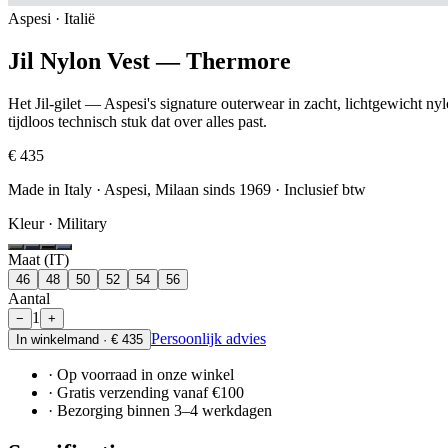
Aspesi · Italië
Jil Nylon Vest — Thermore
Het Jil-gilet — Aspesi's signature outerwear in zacht, lichtgewicht 
tijdloos technisch stuk dat over alles past.
€ 435
Made in Italy · Aspesi, Milaan sinds 1969
· Inclusief btw
Kleur ·
Military
Maat (IT)
46
48
50
52
54
56
Aantal
1
−
+
Persoonlijk advies
In winkelmand ·
€ 435
· Op voorraad in onze winkel
· Gratis verzending vanaf €100
· Bezorging binnen 3–4 werkdagen