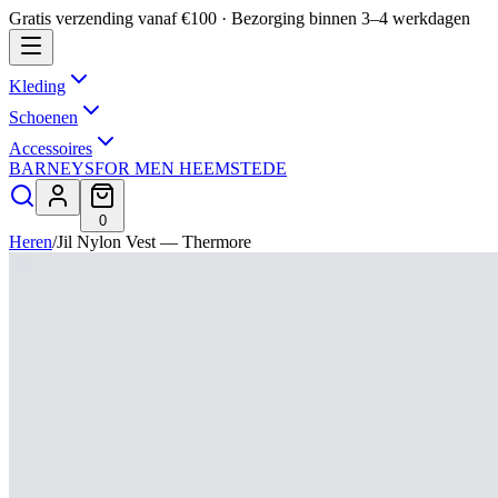
Gratis verzending vanaf €100 · Bezorging binnen 3–4 werkdagen
Kleding
Schoenen
Accessoires
BARNEYS
FOR MEN HEEMSTEDE
0
Heren
/
Jil Nylon Vest — Thermore