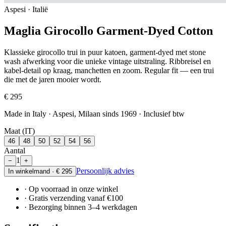
Aspesi · Italië
Maglia Girocollo Garment-Dyed Cotton
Klassieke girocollo trui in puur katoen, garment-dyed met stone
wash afwerking voor die unieke vintage uitstraling. Ribbreisel en
kabel-detail op kraag, manchetten en zoom. Regular fit — een trui
die met de jaren mooier wordt.
€ 295
Made in Italy · Aspesi, Milaan sinds 1969
· Inclusief btw
Maat (IT)
46
48
50
52
54
56
Aantal
1
−
+
Persoonlijk advies
In winkelmand ·
€ 295
· Op voorraad in onze winkel
· Gratis verzending vanaf €100
· Bezorging binnen 3–4 werkdagen