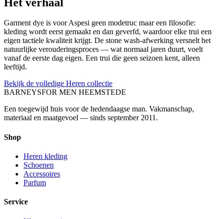
Het verhaal
Garment dye is voor Aspesi geen modetruc maar een filosofie:
kleding wordt eerst gemaakt en dan geverfd, waardoor elke trui een
eigen tactiele kwaliteit krijgt. De stone wash-afwerking versnelt het
natuurlijke verouderingsproces — wat normaal jaren duurt, voelt
vanaf de eerste dag eigen. Een trui die geen seizoen kent, alleen
leeftijd.
Bekijk de volledige Heren collectie
BARNEYS
FOR MEN HEEMSTEDE
Een toegewijd huis voor de hedendaagse man. Vakmanschap,
materiaal en maatgevoel — sinds september 2011.
Shop
Heren kleding
Schoenen
Accessoires
Parfum
Service