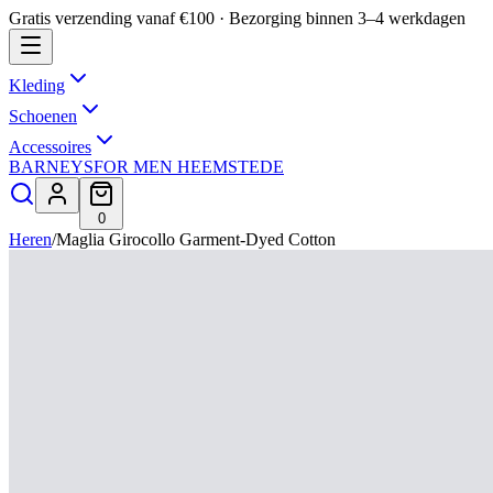
Gratis verzending vanaf €100 · Bezorging binnen 3–4 werkdagen
Kleding
Schoenen
Accessoires
BARNEYS
FOR MEN HEEMSTEDE
0
Heren
/
Maglia Girocollo Garment-Dyed Cotton