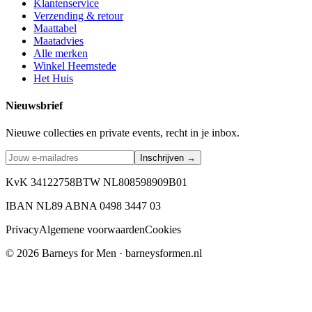
Klantenservice
Verzending & retour
Maattabel
Maatadvies
Alle merken
Winkel Heemstede
Het Huis
Nieuwsbrief
Nieuwe collecties en private events, recht in je inbox.
Inschrijven →
KvK 34122758
BTW NL808598909B01
IBAN NL89 ABNA 0498 3447 03
Privacy
Algemene voorwaarden
Cookies
©
2026
Barneys for Men · barneysformen.nl