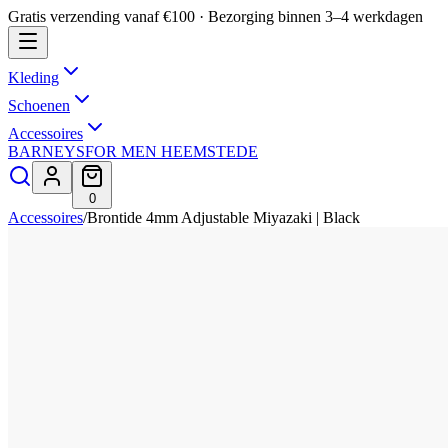
Gratis verzending vanaf €100 · Bezorging binnen 3–4 werkdagen
Kleding
Schoenen
Accessoires
BARNEYS
FOR MEN HEEMSTEDE
0
Accessoires
/
Brontide 4mm Adjustable Miyazaki | Black