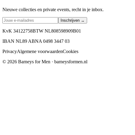
Nieuwe collecties en private events, recht in je inbox.
Inschrijven →
KvK 34122758
BTW NL808598909B01
IBAN NL89 ABNA 0498 3447 03
Privacy
Algemene voorwaarden
Cookies
©
2026
Barneys for Men · barneysformen.nl