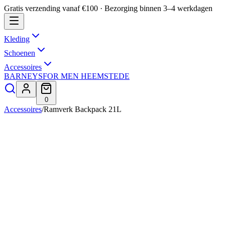
Gratis verzending vanaf €100 · Bezorging binnen 3–4 werkdagen
Kleding
Schoenen
Accessoires
BARNEYS
FOR MEN HEEMSTEDE
0
Accessoires
/
Ramverk Backpack 21L